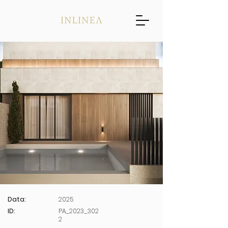
Data:
2025
ID:
PA_2023_302
2