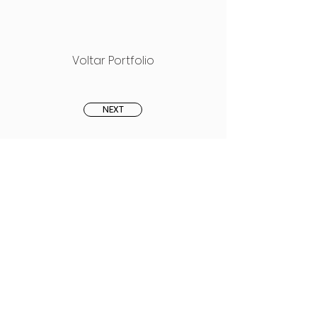
Voltar Portfolio
NEXT
PREVIOUS
LINKS UTEIS
Testemunhos
Preguntas Frequentes
Privacidade | Termos e Condições